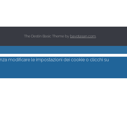
The Destin Basic Theme by
bavotasan.com
.
enza modificare le impostazioni dei cookie o clicchi su